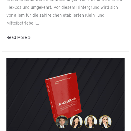
FlexCos und umgekehrt. Vor diesem Hintergrund wird sich
vor allem für die zahlreichen etablierten Klein- und
Mittelbetriebe […]
Read More »
Neuerscheinung:
Kommentar
zum
FlexKapGG-
ON
|
Manz