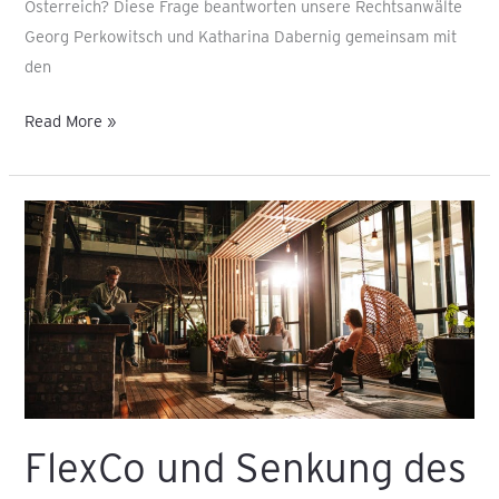
Österreich? Diese Frage beantworten unsere Rechtsanwälte
Georg Perkowitsch und Katharina Dabernig gemeinsam mit
den
Read More »
FlexCo
und
Senkung
des
Mindeststammkapitals
der
GmbH
geplant
FlexCo und Senkung des