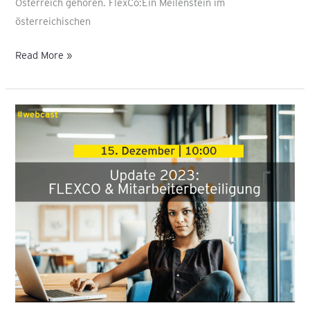
Österreich gehören. FlexCo:Ein Meilenstein im
österreichischen
Read More »
Webcast:
Mitarbeiterbeteiligung
&
FlexCo
Update
|
15.
Dezember