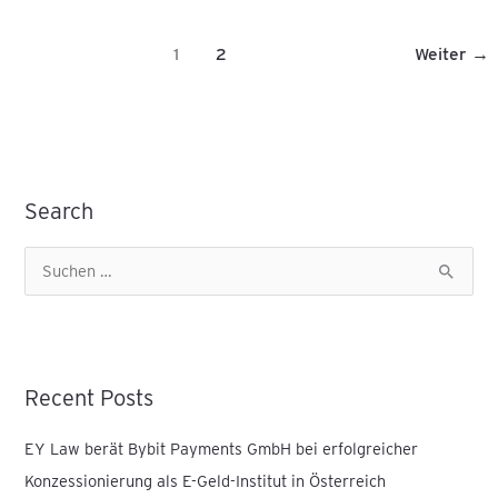
1
2
Weiter
→
Search
S
u
c
h
Recent Posts
e
n
EY Law berät Bybit Payments GmbH bei erfolgreicher
n
Konzessionierung als E-Geld-Institut in Österreich