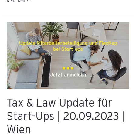
Read More »
Tax
&
Law
Update
für
Start-
Ups
|
20.09.2023
Tax & Law Update für
|
Wien
Start-Ups | 20.09.2023 |
Wien