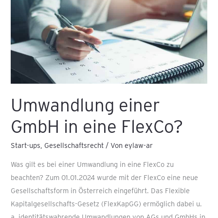
GmbH
in
eine
FlexCo?
Umwandlung einer
GmbH in eine FlexCo?
Start-ups
,
Gesellschaftsrecht
/ Von
eylaw-ar
Was gilt es bei einer Umwandlung in eine FlexCo zu
beachten? Zum 01.01.2024 wurde mit der FlexCo eine neue
Gesellschaftsform in Österreich eingeführt. Das Flexible
Kapitalgesellschafts-Gesetz (FlexKapGG) ermöglich dabei u.
a. identitätswahrende Umwandlungen von AGs und GmbHs in