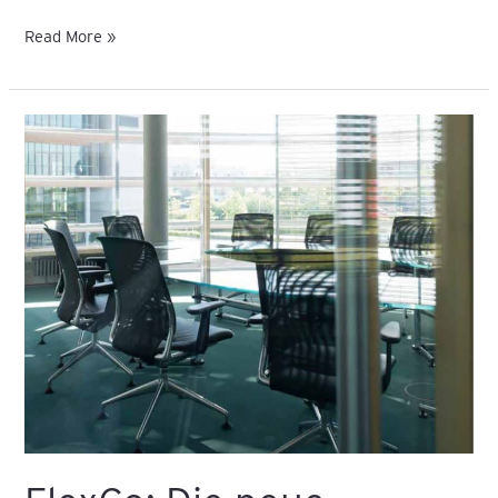
Read More »
FlexCo:
Die
neue
Kapitalgesellschaft
in
Österreich