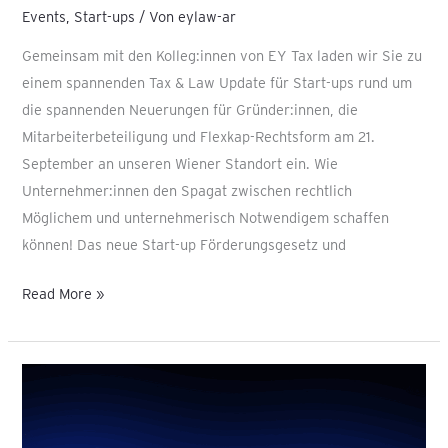
Events
,
Start-ups
/ Von
eylaw-ar
Gemeinsam mit den Kolleg:innen von EY Tax laden wir Sie zu
einem spannenden Tax & Law Update für Start-ups rund um
die spannenden Neuerungen für Gründer:innen, die
Mitarbeiterbeteiligung und Flexkap-Rechtsform am 21.
September an unseren Wiener Standort ein. Wie
Unternehmer:innen den Spagat zwischen rechtlich
Möglichem und unternehmerisch Notwendigem schaffen
können! Das neue Start-up Förderungsgesetz und
Read More »
Make
sure
your