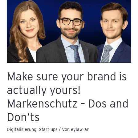
brand
is
actually
yours!
Markenschutz
–
Dos
and
Don‘ts
Make sure your brand is
actually yours!
Markenschutz – Dos and
Don‘ts
Digitalisierung
,
Start-ups
/ Von
eylaw-ar