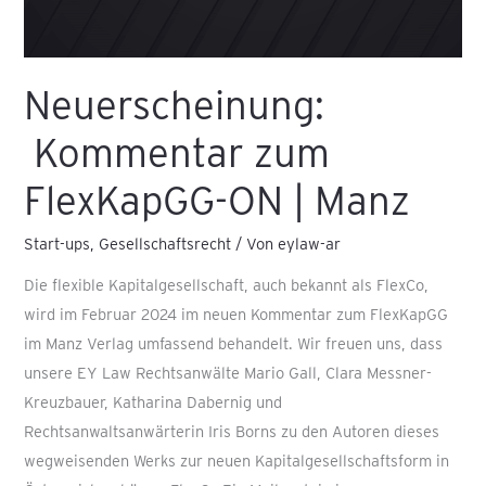
Neuerscheinung:
Kommentar zum
FlexKapGG-ON | Manz
Start-ups
,
Gesellschaftsrecht
/ Von
eylaw-ar
Die flexible Kapitalgesellschaft, auch bekannt als FlexCo,
wird im Februar 2024 im neuen Kommentar zum FlexKapGG
im Manz Verlag umfassend behandelt. Wir freuen uns, dass
unsere EY Law Rechtsanwälte Mario Gall, Clara Messner-
Kreuzbauer, Katharina Dabernig und
Rechtsanwaltsanwärterin Iris Borns zu den Autoren dieses
wegweisenden Werks zur neuen Kapitalgesellschaftsform in