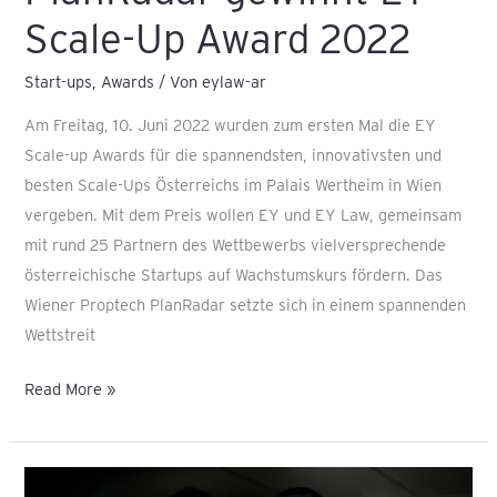
Scale-Up Award 2022
Start-ups
,
Awards
/ Von
eylaw-ar
Am Freitag, 10. Juni 2022 wurden zum ersten Mal die EY
Scale-up Awards für die spannendsten, innovativsten und
besten Scale-Ups Österreichs im Palais Wertheim in Wien
vergeben. Mit dem Preis wollen EY und EY Law, gemeinsam
mit rund 25 Partnern des Wettbewerbs vielversprechende
österreichische Startups auf Wachstumskurs fördern. Das
Wiener Proptech PlanRadar setzte sich in einem spannenden
Wettstreit
Read More »
Start-