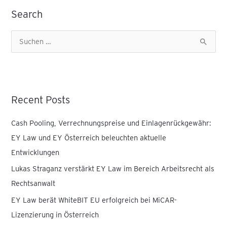
Search
S
u
c
h
Recent Posts
e
n
Cash Pooling, Verrechnungspreise und Einlagenrückgewähr:
n
EY Law und EY Österreich beleuchten aktuelle
a
Entwicklungen
c
Lukas Straganz verstärkt EY Law im Bereich Arbeitsrecht als
h
Rechtsanwalt
:
EY Law berät WhiteBIT EU erfolgreich bei MiCAR-
Lizenzierung in Österreich