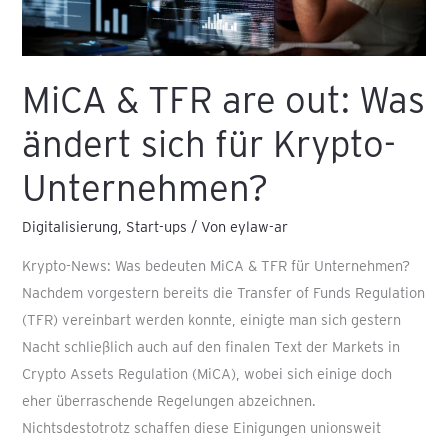
für
Krypto-
Unternehmen?
MiCA & TFR are out: Was
ändert sich für Krypto-
Unternehmen?
Digitalisierung
,
Start-ups
/ Von
eylaw-ar
Krypto-News: Was bedeuten MiCA & TFR für Unternehmen?
Nachdem vorgestern bereits die Transfer of Funds Regulation
(TFR) vereinbart werden konnte, einigte man sich gestern
Nacht schließlich auch auf den finalen Text der Markets in
Crypto Assets Regulation (MiCA), wobei sich einige doch
eher überraschende Regelungen abzeichnen.
Nichtsdestotrotz schaffen diese Einigungen unionsweit