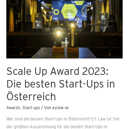
Award
2023:
Die
besten
Start-
Ups
in
Österreich
Scale Up Award 2023:
Die besten Start-Ups in
Österreich
Awards
,
Start-ups
/ Von
eylaw-ar
Wer sind die besten Start-Ups in Österreich? EY Law ist Teil
der größten Auszeichnung für die besten Start-Ups in