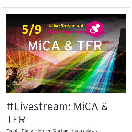
#Livestream:
MiCA
&
TFR
#Livestream: MiCA &
TFR
Events
,
Digitalisierung
,
Start-ups
/ Von
eylaw-ar