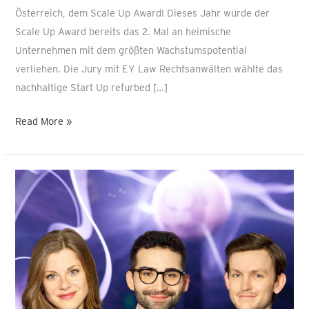
Österreich, dem Scale Up Award! Dieses Jahr wurde der
Scale Up Award bereits das 2. Mal an heimische
Unternehmen mit dem größten Wachstumspotential
verliehen. Die Jury mit EY Law Rechtsanwälten wählte das
nachhaltige Start Up refurbed […]
Read More »
AI
Act
der
EU:
Was
Start-
Ups
rechtlich