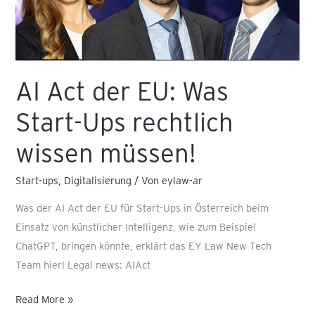
wissen
müssen!
AI Act der EU: Was
Start-Ups rechtlich
wissen müssen!
Start-ups
,
Digitalisierung
/ Von
eylaw-ar
Was der AI Act der EU für Start-Ups in Österreich beim
Einsatz von künstlicher Intelligenz, wie zum Beispiel
ChatGPT, bringen könnte, erklärt das EY Law New Tech
Team hier! Legal news: AIAct
Read More »