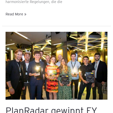
harmonisierte Regelungen, die die
Read More »
PlanRadar
gewinnt
EY
Scale-
Up
Award
2022
PlanRadar gewinnt EY