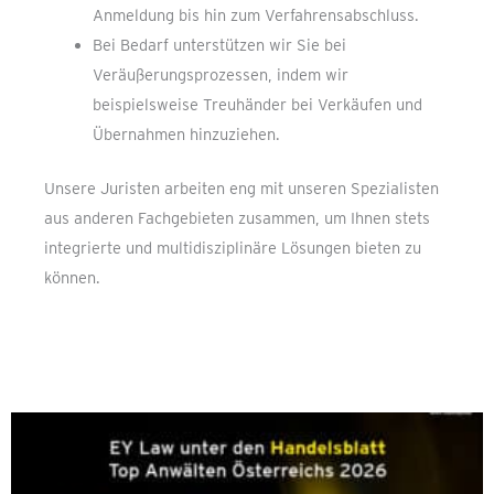
Anmeldung bis hin zum Verfahrensabschluss.
Bei Bedarf unterstützen wir Sie bei
Veräußerungsprozessen, indem wir
beispielsweise Treuhänder bei Verkäufen und
Übernahmen hinzuziehen.
Unsere Juristen arbeiten eng mit unseren Spezialisten
aus anderen Fachgebieten zusammen, um Ihnen stets
integrierte und multidisziplinäre Lösungen bieten zu
können.