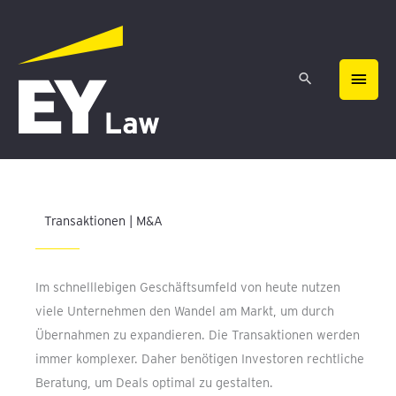
Zum
HAU
Inhalt
springen
Transaktionen | M&A
Im schnelllebigen Geschäftsumfeld von heute nutzen
viele Unternehmen den Wandel am Markt, um durch
Übernahmen zu expandieren. Die Transaktionen werden
immer komplexer. Daher benötigen Investoren rechtliche
Beratung, um Deals optimal zu gestalten.