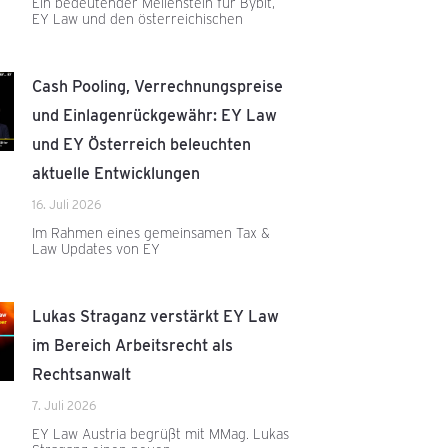
Ein bedeutender Meilenstein für Bybit,
EY Law und den österreichischen
Cash Pooling, Verrechnungspreise
und Einlagenrückgewähr: EY Law
und EY Österreich beleuchten
aktuelle Entwicklungen
16. Juli 2026
Im Rahmen eines gemeinsamen Tax &
Law Updates von EY
Lukas Straganz verstärkt EY Law
im Bereich Arbeitsrecht als
Rechtsanwalt
7. Juli 2026
EY Law Austria begrüßt mit MMag. Lukas