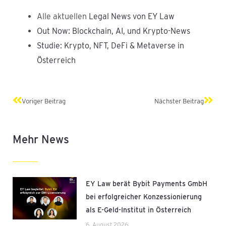
Alle aktuellen
Legal News von EY Law
Out Now: Blockchain, AI, und Krypto-News
Studie: Krypto, NFT, DeFi & Metaverse in
Österreich
Zurück
Näch
Voriger Beitrag
Nächster Beitrag
Mehr News
EY Law berät Bybit Payments GmbH
bei erfolgreicher Konzessionierung
als E-Geld-Institut in Österreich
6. August 2026