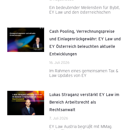
Ein bedeutender Meilenstein für Bybit,
EY Law und den österreichischen
Cash Pooling, Verrechnungspreise
und Einlagenrückgewähr: EY Law und
EY Österreich beleuchten aktuelle
Entwicklungen
16. Juli 2026
Im Rahmen eines gemeinsamen Tax &
Law Updates von EY
Lukas Straganz verstärkt EY Law im
Bereich Arbeitsrecht als
Rechtsanwalt
7. Juli 2026
EY Law Austria begrüßt mit MMag.