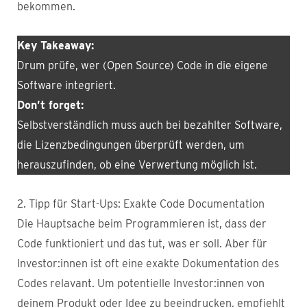
bekommen.
Key Takeaway:
Drum prüfe, wer (Open Source) Code in die eigene
Software integriert.
Don’t forget:
Selbstverständlich muss auch bei bezahlter Software,
die Lizenzbedingungen überprüft werden, um
herauszufinden, ob eine Verwertung möglich ist.
2. Tipp für Start-Ups: Exakte Code Documentation
Die Hauptsache beim Programmieren ist, dass der
Code funktioniert und das tut, was er soll. Aber für
Investor:innen ist oft eine exakte Dokumentation des
Codes relavant. Um potentielle Investor:innen von
deinem Produkt oder Idee zu beeindrucken, empfiehlt