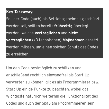
Key Takeaway:
Soll der Code (auch) als Betriebsgeheimnis geschützt
werden soll, sollten bereits
frühzeitig
überlegt
werden, welche
vertraglichen
und
nicht
vertraglichen
(zB technischen)
Maßnahmen
gesetzt
werden müssen, um einen solchen Schutz des Codes
zu erreichen.
Um den Code bestmöglich zu schützen und
anschließend rechtlich einwandfrei als Start-Up
verwerten zu können, gilt es als Programmierer bzw.
Start-Up einige Punkte zu beachten, wobei das
Wichtigste natürlich weiterhin die Funktionalität des
Codes und auch der Spaß am Programmieren sein