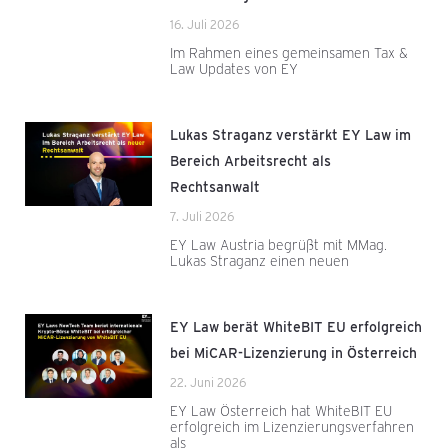
16. Juli 2026
Im Rahmen eines gemeinsamen Tax &
Law Updates von EY
Lukas Straganz verstärkt EY Law im
Bereich Arbeitsrecht als
Rechtsanwalt
7. Juli 2026
EY Law Austria begrüßt mit MMag.
Lukas Straganz einen neuen
EY Law berät WhiteBIT EU erfolgreich
bei MiCAR-Lizenzierung in Österreich
22. Juni 2026
EY Law Österreich hat WhiteBIT EU
erfolgreich im Lizenzierungsverfahren
als