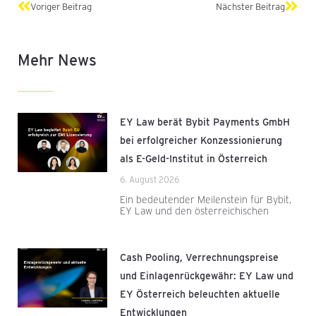
Zurück
Näch
Voriger Beitrag
Nächster Beitrag
Mehr News
EY Law berät Bybit Payments GmbH
bei erfolgreicher Konzessionierung
als E-Geld-Institut in Österreich
6. August 2026
Ein bedeutender Meilenstein für Bybit,
EY Law und den österreichischen
Cash Pooling, Verrechnungspreise
und Einlagenrückgewähr: EY Law und
EY Österreich beleuchten aktuelle
Entwicklungen