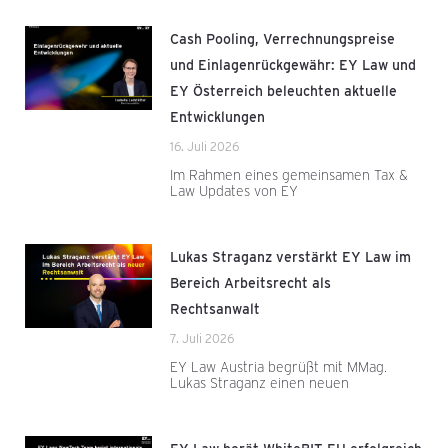
Cash Pooling, Verrechnungspreise
und Einlagenrückgewähr: EY Law und
EY Österreich beleuchten aktuelle
Entwicklungen
16. Juli 2026
Im Rahmen eines gemeinsamen Tax &
Law Updates von EY
Lukas Straganz verstärkt EY Law im
Bereich Arbeitsrecht als
Rechtsanwalt
7. Juli 2026
EY Law Austria begrüßt mit MMag.
Lukas Straganz einen neuen