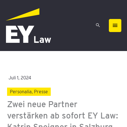
Zum
HAU
Inhalt
springen
Juli 1, 2024
Personalia
,
Presse
Zwei neue Partner
verstärken ab sofort EY Law:
Katrin Speigner in Salzburg