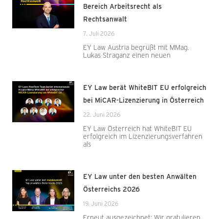
Bereich Arbeitsrecht als
Rechtsanwalt
7. Juli 2026
EY Law Austria begrüßt mit MMag.
Lukas Straganz einen neuen
EY Law berät WhiteBIT EU erfolgreich
bei MiCAR-Lizenzierung in Österreich
22. Juni 2026
EY Law Österreich hat WhiteBIT EU
erfolgreich im Lizenzierungsverfahren
als
EY Law unter den besten Anwälten
Österreichs 2026
19. Juni 2026
Erneut ausgezeichnet: Wir gratulieren