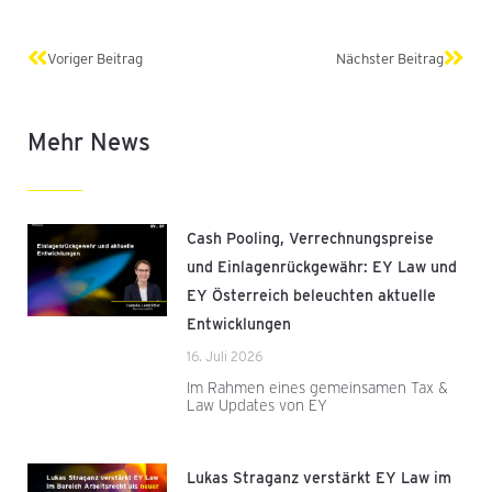
Zurück
Näch
Voriger Beitrag
Nächster Beitrag
Mehr News
Cash Pooling, Verrechnungspreise
und Einlagenrückgewähr: EY Law und
EY Österreich beleuchten aktuelle
Entwicklungen
16. Juli 2026
Im Rahmen eines gemeinsamen Tax &
Law Updates von EY
Lukas Straganz verstärkt EY Law im