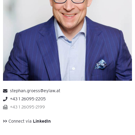
stephan.groess@eylaw.at
+43 1 26095-2205
+43 1 26095-2199
>>
Connect via
LinkedIn