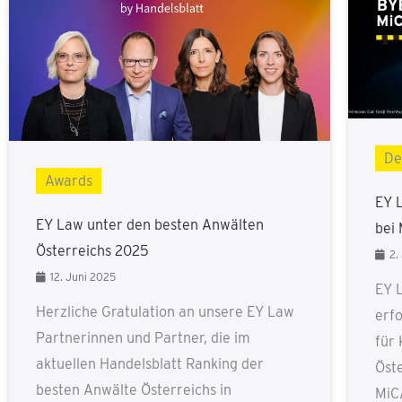
De
Awards
EY 
EY Law unter den besten Anwälten
bei
Österreichs 2025
2.
12. Juni 2025
EY 
Herzliche Gratulation an unsere EY Law
erf
Partnerinnen und Partner, die im
für 
aktuellen Handelsblatt Ranking der
Öste
besten Anwälte Österreichs in
MiC