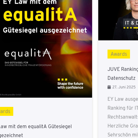
Awards
JUVE Ranking 
Datenschutz
27. Juni 2025
EY Law ausge
Ranking für I
ards
Rechtsanwalt
Herzliche Gra
Law mit dem equalitA Gütesiegel
Sehrschön mi
gezeichnet