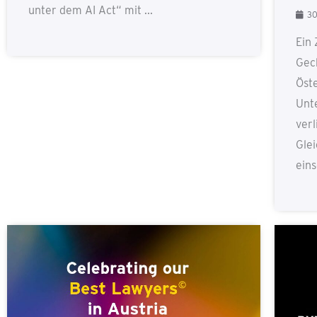
unter dem AI Act“ mit ...
30
Ein 
Gec
Öste
Unt
verl
Gle
eins