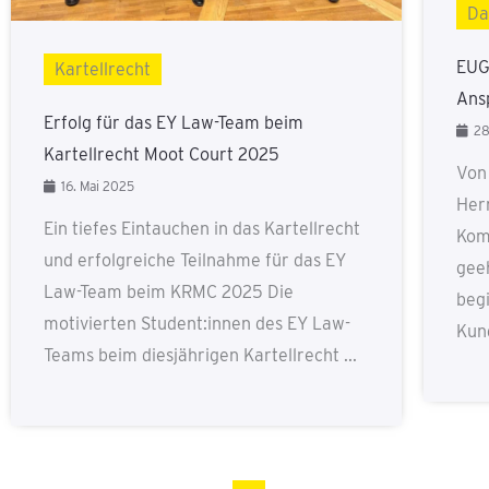
Da
EUG
Kartellrecht
Ans
Erfolg für das EY Law-Team beim
28
Kartellrecht Moot Court 2025
Von
16. Mai 2025
Her
Ein tiefes Eintauchen in das Kartellrecht
Kom
und erfolgreiche Teilnahme für das EY
gee
Law-Team beim KRMC 2025 Die
begi
motivierten Student:innen des EY Law-
Kund
Teams beim diesjährigen Kartellrecht ...