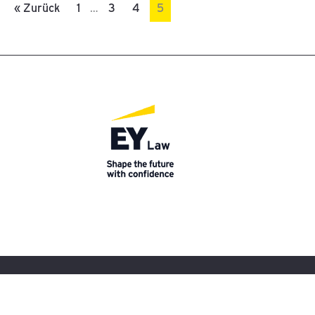
« Zurück
1
…
3
4
5
Pelzmann Gall Größ Rechtsanwälte Gmb