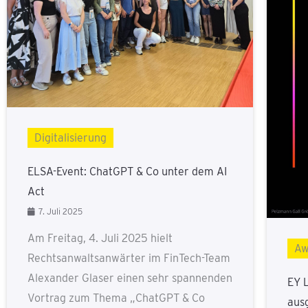
Digitalisierung
ELSA-Event: ChatGPT & Co unter dem AI
Act
7. Juli 2025
Am Freitag, 4. Juli 2025 hielt
Aw
Rechtsanwaltsanwärter im FinTech-Team
Alexander Glaser einen sehr spannenden
EY 
Vortrag zum Thema „ChatGPT & Co
aus