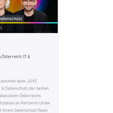
Österreich: IT &
zeichnet beim JUVE
T & Datenschutz der besten
skanzleien Österreichs
tulation an Partnerin Ulrike
t ihrem Datenschutz-Team