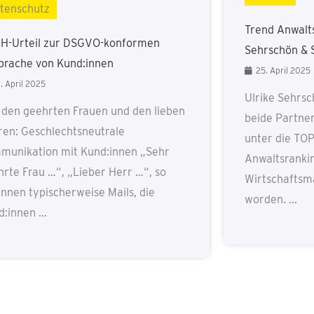
tenschutz
Trend Anwalts
H-Urteil zur DSGVO-konformen
Sehrschön & 
prache von Kund:innen
25. April 2025
. April 2025
Ulrike Sehrs
 den geehrten Frauen und den lieben
beide Partner
ren: Geschlechtsneutrale
unter die TOP
munikation mit Kund:innen „Sehr
Anwaltsranki
hrte Frau …“, „Lieber Herr …“, so
Wirtschaftsm
nnen typischerweise Mails, die
worden. ...
:innen ...