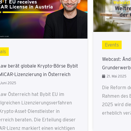
Events
als
Webcast: Änd
Law berät globale Krypto-Börse Bybit
Grunderwerbs
 MiCAR-Lizenzierung in Österreich
21. Mai 2025
 Juni 2025
Die Reform d
Law Österreich hat Bybit EU im
Rahmen des B
olgreichen Lizenzierungsverfahren
2025 wird di
Krypto-Asset-Dienstleister in
erheblich ver
rreich beraten. Die Erteilung dieser
AR-Lizenz markiert einen wichtigen