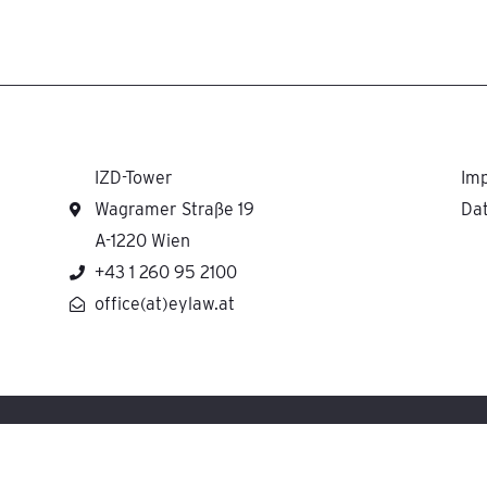
IZD-Tower
Im
Wagramer Straße 19
Da
A-1220 Wien
+43 1 260 95 2100
office(at)eylaw.at
H cooperates with Ernst & Young Law GmbH Rechtsanwaltsgesellschaft Steuerbera