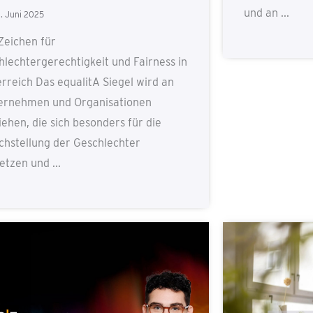
und an ...
. Juni 2025
Zeichen für
hlechtergerechtigkeit und Fairness in
rreich Das equalitA Siegel wird an
ernehmen und Organisationen
iehen, die sich besonders für die
ichstellung der Geschlechter
etzen und ...