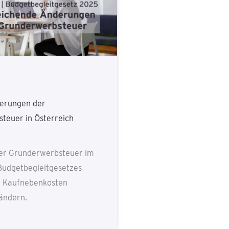
erungen der
teuer in Österreich
er Grunderwerbsteuer im
udgetbegleitgesetzes
e Kaufnebenkosten
ändern.