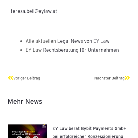
teresa.bell@eylaw.at
Alle aktuellen
Legal News von EY Law
EY Law
Rechtsberatung für Unternehmen
Zurück
Näch
Voriger Beitrag
Nächster Beitrag
Mehr News
EY Law berät Bybit Payments GmbH
bei erfolgreicher Konzessionierung