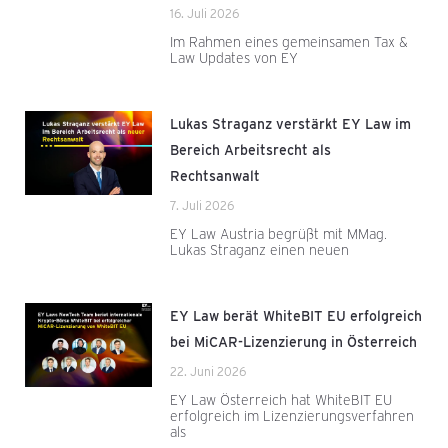
16. Juli 2026
Im Rahmen eines gemeinsamen Tax &
Law Updates von EY
Lukas Straganz verstärkt EY Law im
Bereich Arbeitsrecht als
Rechtsanwalt
7. Juli 2026
EY Law Austria begrüßt mit MMag.
Lukas Straganz einen neuen
EY Law berät WhiteBIT EU erfolgreich
bei MiCAR-Lizenzierung in Österreich
22. Juni 2026
EY Law Österreich hat WhiteBIT EU
erfolgreich im Lizenzierungsverfahren
als