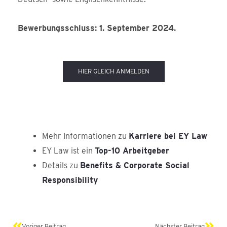
Bewerbungsschluss: 1. September 2024.
HIER GLEICH ANMELDEN
Mehr Informationen zu
Karriere bei EY Law
EY Law ist ein
Top-10 Arbeitgeber
Details zu
Benefits & Corporate Social
Responsibility
Zurück
Näch
Voriger Beitrag
Nächster Beitrag