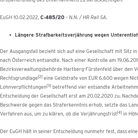
EuGH 10.02.2022,
C
‑
485/20
–
N.N. / HR Rail SA
.
Längere Strafbarkeitsverjährung wegen Unterentloh
Der Ausgangsfall bezieht sich auf eine Gesellschaft mit Sitz 
nach Österreich entsandte. Nach einer Kontrolle am 19.06.20
Bezirksverwaltungsbehörde Hartberg-Fürstenfeld über den Ver
[2]
Rechtsgrundlage
eine Geldstrafe von EUR 6.600 wegen Nic
[3]
Lohnverpflichtungen
betreffend vier entsandte Arbeitnehme
Entscheidung der Gesellschaft erst am 20.02.2020 zu. Nachde
Beschwerde gegen das Straferkenntnis erhob, setzte das Lan
[4]
Verfahren aus, um zu klären, ob die Verjährungsfrist
in Höhe
Der EuGH hält in seiner Entscheidung nunmehr fest, dass ein