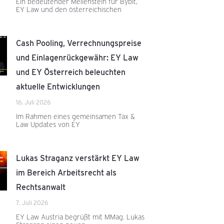
Ein bedeutender Meilenstein für Bybit,
EY Law und den österreichischen
Cash Pooling, Verrechnungspreise
und Einlagenrückgewähr: EY Law
und EY Österreich beleuchten
aktuelle Entwicklungen
16. Juli 2026
Im Rahmen eines gemeinsamen Tax &
Law Updates von EY
Lukas Straganz verstärkt EY Law
im Bereich Arbeitsrecht als
Rechtsanwalt
7. Juli 2026
EY Law Austria begrüßt mit MMag. Lukas