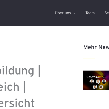
Über uns
Team
Se
Mehr Ne
ildung |
ich |
rsicht