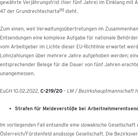
gewährte Verjährungsfrist (hier fünf Jahre) im Einklang mit Ar
[6]
47 der Grundrechtecharta
steht.
Zum einen, weil Verwaltungsübertretungen im Zusammenhan
Entsendungen eine komplexe Aufgabe für nationale Behörden
vom Arbeitgeber im Lichte dieser EU-Richtlinie erwartet wer
Lohnzahlungen über mehrere Jahre aufgehoben werden; eine
entsprechender Belege für die Dauer von fünf Jahren erachtet
unangemessen.
EuGH 10.02.2022,
C-219/20
–
LM / Bezirkshauptmannschaft H
Strafen für Meldeverstöße bei Arbeitnehmerentsen
Im vorliegenden Fall entsandte eine slowakische Gesellschaft
Österreich/Fürstenfeld ansässige Gesellschaft. Die Bezirksv