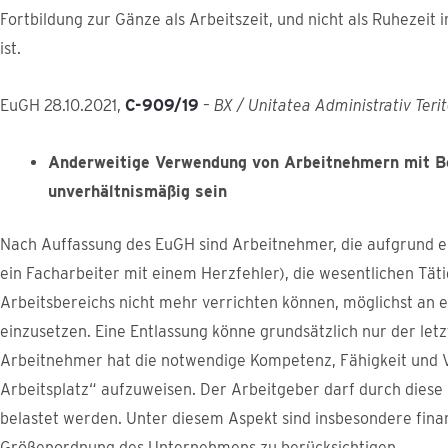
Fortbildung zur Gänze als Arbeitszeit, und nicht als Ruhezeit 
ist.
EuGH 28.10.2021,
C-909/19
–
BX / Unitatea Administrativ Terit
Anderweitige Verwendung von Arbeitnehmern mit Be
unverhältnismäßig sein
Nach Auffassung des EuGH sind Arbeitnehmer, die aufgrund e
ein Facharbeiter mit einem Herzfehler), die wesentlichen Täti
Arbeitsbereichs nicht mehr verrichten können, möglichst an 
einzusetzen. Eine Entlassung könne grundsätzlich nur der let
Arbeitnehmer hat die notwendige Kompetenz, Fähigkeit und 
Arbeitsplatz“ aufzuweisen. Der Arbeitgeber darf durch dies
belastet werden. Unter diesem Aspekt sind insbesondere fina
Größenordnung des Unternehmens zu berücksichtigen.