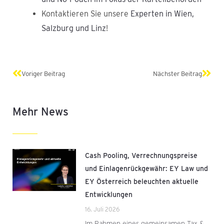
Kontaktieren Sie unsere
Experten in Wien,
Salzburg und Linz
!
Zurück
Näch
Voriger Beitrag
Nächster Beitrag
Mehr News
Cash Pooling, Verrechnungspreise
und Einlagenrückgewähr: EY Law und
EY Österreich beleuchten aktuelle
Entwicklungen
16. Juli 2026
Im Rahmen eines gemeinsamen Tax &