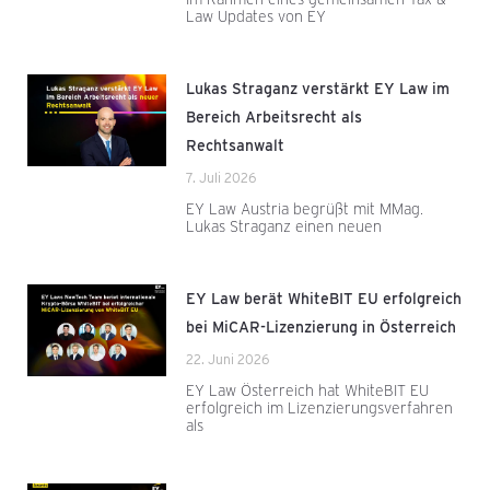
Law Updates von EY
Lukas Straganz verstärkt EY Law im
Bereich Arbeitsrecht als
Rechtsanwalt
7. Juli 2026
EY Law Austria begrüßt mit MMag.
Lukas Straganz einen neuen
EY Law berät WhiteBIT EU erfolgreich
bei MiCAR-Lizenzierung in Österreich
22. Juni 2026
EY Law Österreich hat WhiteBIT EU
erfolgreich im Lizenzierungsverfahren
als