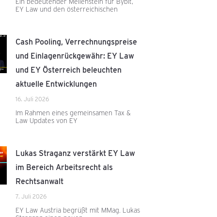
Ein bedeutender Meilenstein für Bybit,
EY Law und den österreichischen
Cash Pooling, Verrechnungspreise
und Einlagenrückgewähr: EY Law
und EY Österreich beleuchten
aktuelle Entwicklungen
16. Juli 2026
Im Rahmen eines gemeinsamen Tax &
Law Updates von EY
Lukas Straganz verstärkt EY Law
im Bereich Arbeitsrecht als
Rechtsanwalt
7. Juli 2026
EY Law Austria begrüßt mit MMag. Lukas