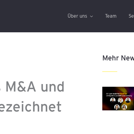
Über uns
Team
Se
Mehr Ne
s M&A und
ezeichnet