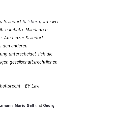
aw Standort
Salzburg
, wo zwei
häft namhafte Mandanten
n. Am Linzer Standort
on den anderen
ung unterscheidet sich die
tigen gesellschaftsrechtlichen
haftsrecht – EY Law
lzmann
,
Mario Gall
und
Georg