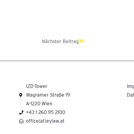
Nächster
Nächster Beitrag
IZD-Tower
Im
Wagramer Straße 19
Da
A-1220 Wien
+43 1 260 95 2100
office(at)eylaw.at