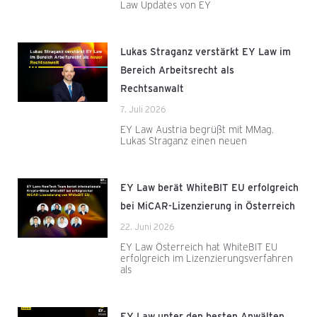
Law Updates von EY
Lukas Straganz verstärkt EY Law im
Bereich Arbeitsrecht als
Rechtsanwalt
7. Juli 2026
EY Law Austria begrüßt mit MMag.
Lukas Straganz einen neuen
EY Law berät WhiteBIT EU erfolgreich
bei MiCAR-Lizenzierung in Österreich
22. Juni 2026
EY Law Österreich hat WhiteBIT EU
erfolgreich im Lizenzierungsverfahren
als
EY Law unter den besten Anwälten