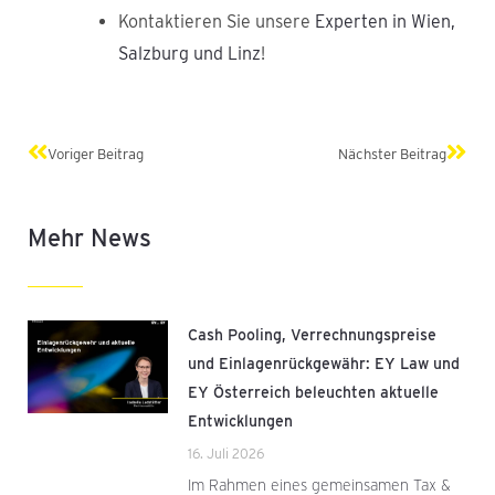
Kontaktieren Sie unsere
Experten in Wien,
Salzburg und Linz
!
Zurück
Näch
Voriger Beitrag
Nächster Beitrag
Mehr News
Cash Pooling, Verrechnungspreise
und Einlagenrückgewähr: EY Law und
EY Österreich beleuchten aktuelle
Entwicklungen
16. Juli 2026
Im Rahmen eines gemeinsamen Tax &