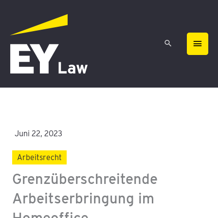
Zum
HAU
Inhalt
springen
Juni 22, 2023
Arbeitsrecht
Grenzüberschreitende
Arbeitserbringung im
Homeoffice