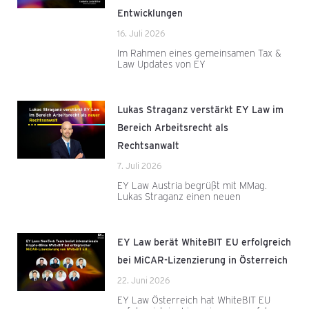
Entwicklungen
16. Juli 2026
Im Rahmen eines gemeinsamen Tax &
Law Updates von EY
Lukas Straganz verstärkt EY Law im
Bereich Arbeitsrecht als
Rechtsanwalt
7. Juli 2026
EY Law Austria begrüßt mit MMag.
Lukas Straganz einen neuen
EY Law berät WhiteBIT EU erfolgreich
bei MiCAR-Lizenzierung in Österreich
22. Juni 2026
EY Law Österreich hat WhiteBIT EU