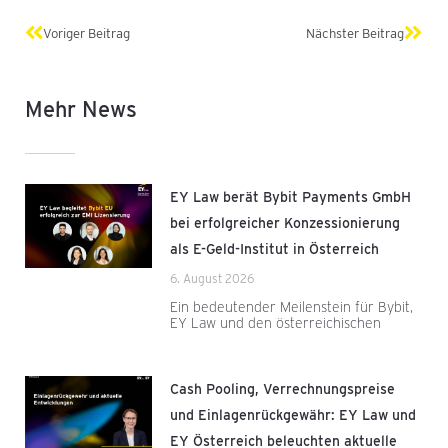
Zurück
Näch
Voriger Beitrag
Nächster Beitrag
Mehr News
EY Law berät Bybit Payments GmbH
bei erfolgreicher Konzessionierung
als E-Geld-Institut in Österreich
6. August 2026
Ein bedeutender Meilenstein für Bybit,
EY Law und den österreichischen
Cash Pooling, Verrechnungspreise
und Einlagenrückgewähr: EY Law und
EY Österreich beleuchten aktuelle