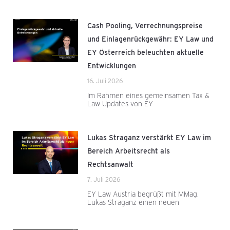
Cash Pooling, Verrechnungspreise
und Einlagenrückgewähr: EY Law und
EY Österreich beleuchten aktuelle
Entwicklungen
16. Juli 2026
Im Rahmen eines gemeinsamen Tax &
Law Updates von EY
Lukas Straganz verstärkt EY Law im
Bereich Arbeitsrecht als
Rechtsanwalt
7. Juli 2026
EY Law Austria begrüßt mit MMag.
Lukas Straganz einen neuen