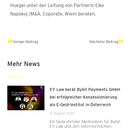
Huegel unter der Leitung von Partnerin Elke
Napokoj (M&A, Coporate, Wien) beraten.
Zurück
Näch
Voriger Beitrag
Nächster Beitrag
Mehr News
EY Law berät Bybit Payments GmbH
bei erfolgreicher Konzessionierung
als E-Geld-Institut in Österreich
6. August 2026
Ein bedeutender Meilenstein für Bybit,
EY Law und den österreichischen