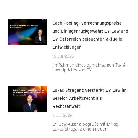
Cash Pooling, Verrechnungspreise
und Einlagenrückgewähr: EY Law und
EY Österreich beleuchten aktuelle
Entwicklungen
16. Juli 2026
Im Rahmen eines gemeinsamen Tax &
Law Updates von EY
Lukas Straganz verstärkt EY Law im
Bereich Arbeitsrecht als
Rechtsanwalt
7. Juli 2026
EY Law Austria begrüßt mit MMag.
Lukas Straganz einen neuen