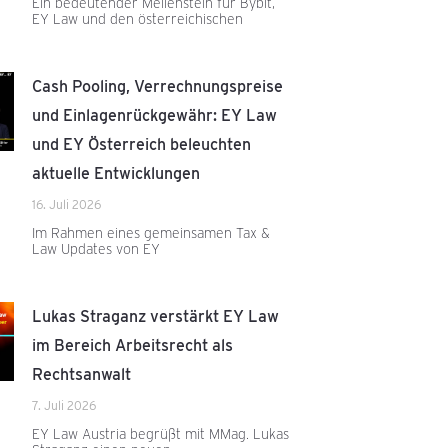
Ein bedeutender Meilenstein für Bybit,
EY Law und den österreichischen
Cash Pooling, Verrechnungspreise
und Einlagenrückgewähr: EY Law
und EY Österreich beleuchten
aktuelle Entwicklungen
16. Juli 2026
Im Rahmen eines gemeinsamen Tax &
Law Updates von EY
Lukas Straganz verstärkt EY Law
im Bereich Arbeitsrecht als
Rechtsanwalt
7. Juli 2026
EY Law Austria begrüßt mit MMag. Lukas