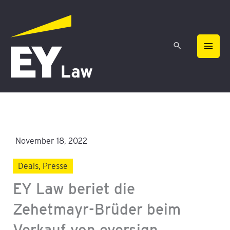
Zum
HAU
Inhalt
springen
November 18, 2022
Deals
,
Presse
EY Law beriet die
Zehetmayr-Brüder beim
Verkauf von eversign