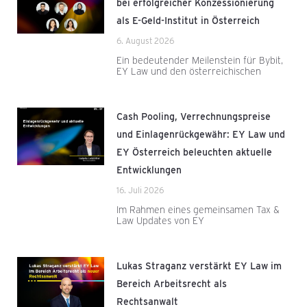
bei erfolgreicher Konzessionierung
als E-Geld-Institut in Österreich
6. August 2026
Ein bedeutender Meilenstein für Bybit,
EY Law und den österreichischen
Cash Pooling, Verrechnungspreise
und Einlagenrückgewähr: EY Law und
EY Österreich beleuchten aktuelle
Entwicklungen
16. Juli 2026
Im Rahmen eines gemeinsamen Tax &
Law Updates von EY
Lukas Straganz verstärkt EY Law im
Bereich Arbeitsrecht als
Rechtsanwalt