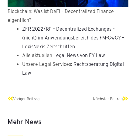
Blockchain: Was ist DeFi – Decentralized Finance
eigentlich?
ZFR 2022/181 – Decentralized Exchanges –
(nicht) im Anwendungsbereich des FM-GwG? –
LexisNexis Zeitschriften
Alle aktuellen
Legal News von EY Law
Unsere Legal Services:
Rechtsberatung Digital
Law
Zurück
Näch
Voriger Beitrag
Nächster Beitrag
Mehr News