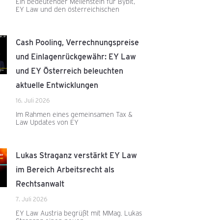
Ein bedeutender Meilenstein für Bybit,
EY Law und den österreichischen
Cash Pooling, Verrechnungspreise
und Einlagenrückgewähr: EY Law
und EY Österreich beleuchten
aktuelle Entwicklungen
16. Juli 2026
Im Rahmen eines gemeinsamen Tax &
Law Updates von EY
Lukas Straganz verstärkt EY Law
im Bereich Arbeitsrecht als
Rechtsanwalt
7. Juli 2026
EY Law Austria begrüßt mit MMag. Lukas