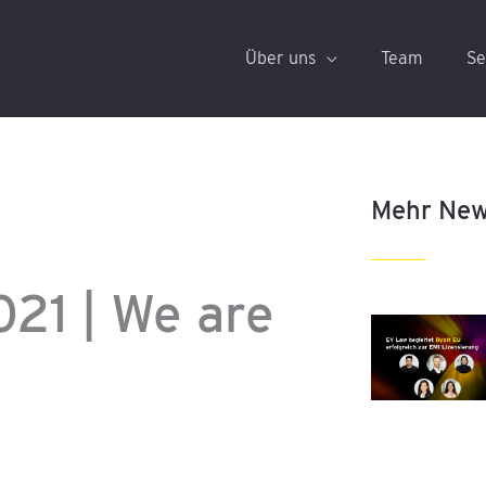
Über uns
Team
Se
Mehr Ne
21 | We are