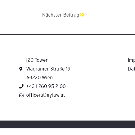
Nächster
Nächster Beitrag
IZD-Tower
Im
Wagramer Straße 19
Da
A-1220 Wien
+43 1 260 95 2100
office(at)eylaw.at
H cooperates with Ernst & Young Law GmbH Rechtsanwaltsgesellschaft Steuerbera