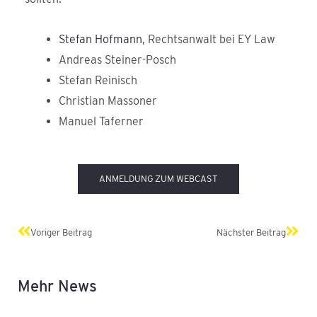
Stefan Hofmann
, Rechtsanwalt bei EY Law
Andreas Steiner-Posch
Stefan Reinisch
Christian Massoner
Manuel Taferner
ANMELDUNG ZUM WEBCAST
Zurück
Näch
Voriger Beitrag
Nächster Beitrag
Mehr News