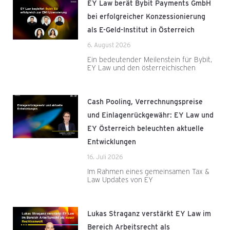
EY Law berät Bybit Payments GmbH
bei erfolgreicher Konzessionierung
als E-Geld-Institut in Österreich
6. August 2026
Ein bedeutender Meilenstein für Bybit,
EY Law und den österreichischen
Cash Pooling, Verrechnungspreise
und Einlagenrückgewähr: EY Law und
EY Österreich beleuchten aktuelle
Entwicklungen
16. Juli 2026
Im Rahmen eines gemeinsamen Tax &
Law Updates von EY
Lukas Straganz verstärkt EY Law im
Bereich Arbeitsrecht als