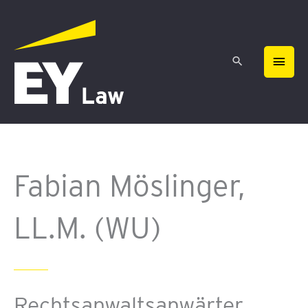
Zum
HAU
Inhalt
springen
Fabian Möslinger,
LL.M. (WU)
Rechtsanwaltsanwärter