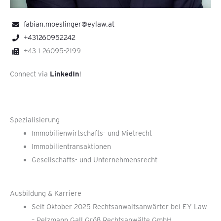
fabian.moeslinger@eylaw.at
+431260952242
+43 1 26095-2199
Connect via
LinkedIn
!
Spezialisierung
Immobilienwirtschafts- und Mietrecht
Immobilientransaktionen
Gesellschafts- und Unternehmensrecht
Ausbildung & Karriere
Seit Oktober 2025 Rechtsanwaltsanwärter bei EY Law
– Pelzmann Gall Größ Rechtsanwälte GmbH