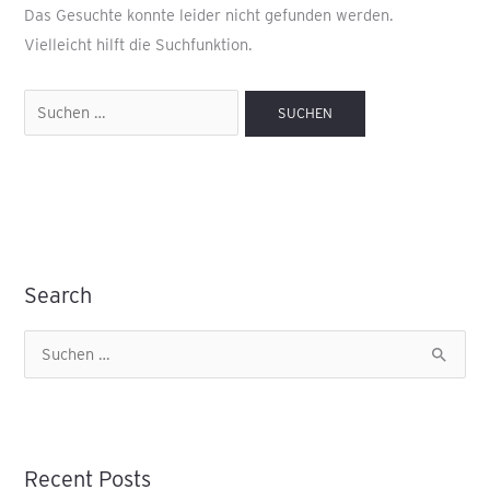
Das Gesuchte konnte leider nicht gefunden werden.
Vielleicht hilft die Suchfunktion.
Search
S
u
c
h
Recent Posts
e