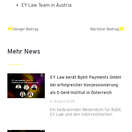
EY Law Team in Austria
Zurück
Näch
Voriger Beitrag
Nächster Beitrag
Mehr News
EY Law berät Bybit Payments GmbH
bei erfolgreicher Konzessionierung
als E-Geld-Institut in Österreich
6. August 2026
Ein bedeutender Meilenstein für Bybit,
EY Law und den österreichischen