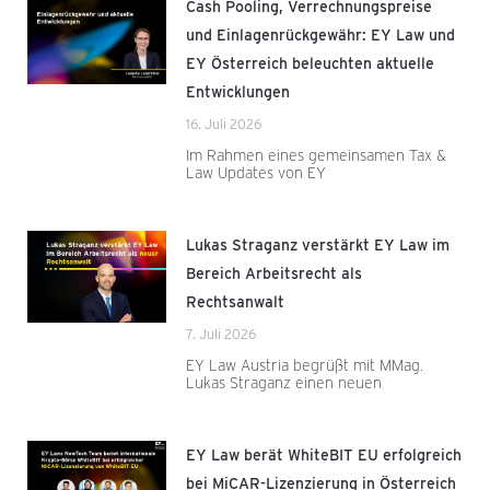
Cash Pooling, Verrechnungspreise
und Einlagenrückgewähr: EY Law und
EY Österreich beleuchten aktuelle
Entwicklungen
16. Juli 2026
Im Rahmen eines gemeinsamen Tax &
Law Updates von EY
Lukas Straganz verstärkt EY Law im
Bereich Arbeitsrecht als
Rechtsanwalt
7. Juli 2026
EY Law Austria begrüßt mit MMag.
Lukas Straganz einen neuen
EY Law berät WhiteBIT EU erfolgreich
bei MiCAR-Lizenzierung in Österreich