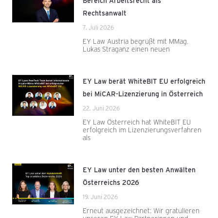
Bereich Arbeitsrecht als
Rechtsanwalt
7. Juli 2026
EY Law Austria begrüßt mit MMag.
Lukas Straganz einen neuen
EY Law berät WhiteBIT EU erfolgreich
bei MiCAR-Lizenzierung in Österreich
22. Juni 2026
EY Law Österreich hat WhiteBIT EU
erfolgreich im Lizenzierungsverfahren
als
EY Law unter den besten Anwälten
Österreichs 2026
19. Juni 2026
Erneut ausgezeichnet: Wir gratulieren