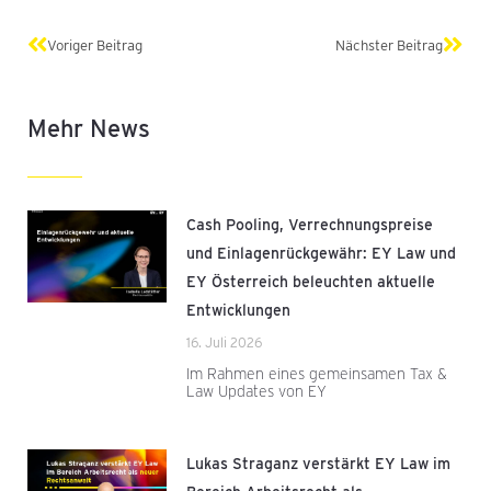
Zurück
Näch
Voriger Beitrag
Nächster Beitrag
Mehr News
Cash Pooling, Verrechnungspreise
und Einlagenrückgewähr: EY Law und
EY Österreich beleuchten aktuelle
Entwicklungen
16. Juli 2026
Im Rahmen eines gemeinsamen Tax &
Law Updates von EY
Lukas Straganz verstärkt EY Law im