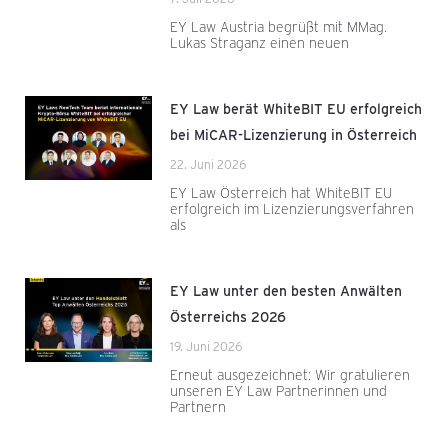
EY Law Austria begrüßt mit MMag.
Lukas Straganz einen neuen
EY Law berät WhiteBIT EU erfolgreich
bei MiCAR-Lizenzierung in Österreich
22. Juni 2026
EY Law Österreich hat WhiteBIT EU
erfolgreich im Lizenzierungsverfahren
als
EY Law unter den besten Anwälten
Österreichs 2026
19. Juni 2026
Erneut ausgezeichnet: Wir gratulieren
unseren EY Law Partnerinnen und
Partnern