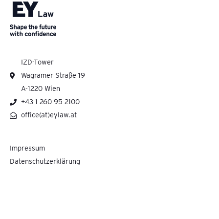
IZD-Tower
Wagramer Straße 19
A-1220 Wien
+43 1 260 95 2100
office(at)eylaw.at
Impressum
Datenschutzerklärung
Pelzmann Gall Größ Rechtsanwälte GmbH cooperates with Ernst & Young Law