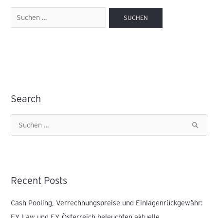
Search
S
u
c
h
Recent Posts
e
n
Cash Pooling, Verrechnungspreise und Einlagenrückgewähr:
n
EY Law und EY Österreich beleuchten aktuelle