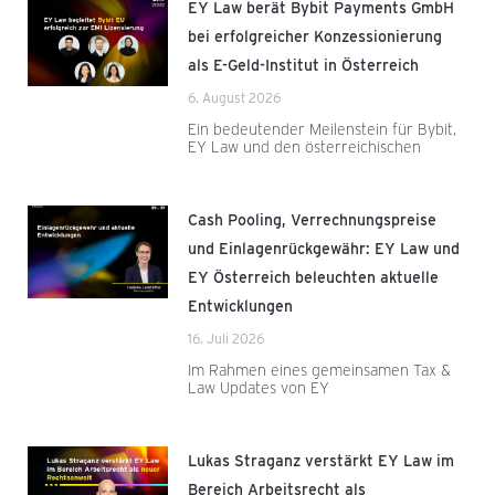
EY Law berät Bybit Payments GmbH
bei erfolgreicher Konzessionierung
als E-Geld-Institut in Österreich
6. August 2026
Ein bedeutender Meilenstein für Bybit,
EY Law und den österreichischen
Cash Pooling, Verrechnungspreise
und Einlagenrückgewähr: EY Law und
EY Österreich beleuchten aktuelle
Entwicklungen
16. Juli 2026
Im Rahmen eines gemeinsamen Tax &
Law Updates von EY
Lukas Straganz verstärkt EY Law im
Bereich Arbeitsrecht als