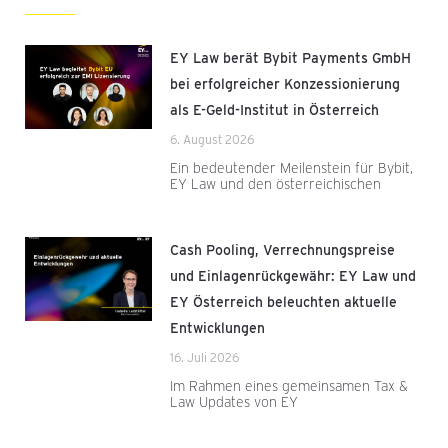
EY Law berät Bybit Payments GmbH
bei erfolgreicher Konzessionierung
als E-Geld-Institut in Österreich
6. August 2026
Ein bedeutender Meilenstein für Bybit,
EY Law und den österreichischen
Cash Pooling, Verrechnungspreise
und Einlagenrückgewähr: EY Law und
EY Österreich beleuchten aktuelle
Entwicklungen
16. Juli 2026
Im Rahmen eines gemeinsamen Tax &
Law Updates von EY