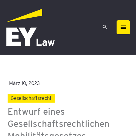
Zum
HAU
Inhalt
springen
März 10, 2023
Gesellschaftsrecht
Entwurf eines
Gesellschaftsrechtlichen
Mobilitätsgesetzes