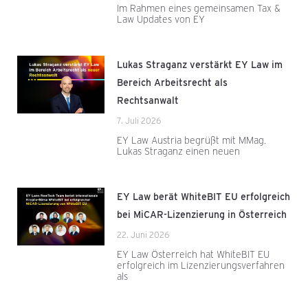
Im Rahmen eines gemeinsamen Tax &
Law Updates von EY
Lukas Straganz verstärkt EY Law im
Bereich Arbeitsrecht als
Rechtsanwalt
7. Juli 2026
EY Law Austria begrüßt mit MMag.
Lukas Straganz einen neuen
EY Law berät WhiteBIT EU erfolgreich
bei MiCAR-Lizenzierung in Österreich
22. Juni 2026
EY Law Österreich hat WhiteBIT EU
erfolgreich im Lizenzierungsverfahren
als