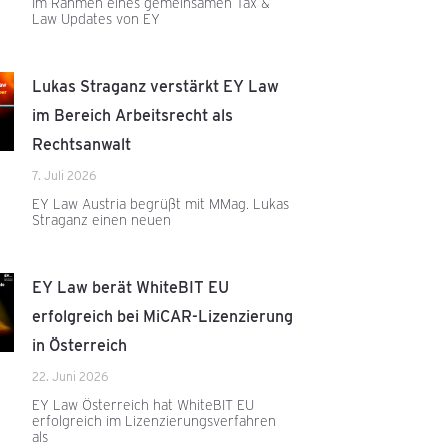
Im Rahmen eines gemeinsamen Tax &
Law Updates von EY
Lukas Straganz verstärkt EY Law
im Bereich Arbeitsrecht als
Rechtsanwalt
7. Juli 2026
EY Law Austria begrüßt mit MMag. Lukas
Straganz einen neuen
EY Law berät WhiteBIT EU
erfolgreich bei MiCAR-Lizenzierung
in Österreich
22. Juni 2026
EY Law Österreich hat WhiteBIT EU
erfolgreich im Lizenzierungsverfahren
als