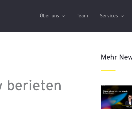
Über uns
Team
Services
Mehr Ne
 berieten