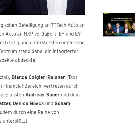
egischen Beteiligung an TTTech Auto an
ech Auto an NXP veräußert. EY und EY
TTech tätig und unterstützten umfassend
 Zentrum stand dabei ein integrierter
Aspekte abdeckte.
cial),
Bianca Czigler-Reisner
(Tax)
m Financial-Bereich, vertreten durch
Spezialisten
Andreas Sauer
und dem
ätter,
Denisa Boeck
und
Sonam
udem durch eine Reihe von
 unterstützt.