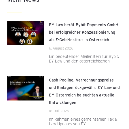
EY Law berät Bybit Payments GmbH
bei erfolgreicher Konzessionierung
als E-Geld-Institut in Österreich
6. August 2026
Ein bedeutender Meilenstein für Bybit,
EY Law und den österreichischen
Cash Pooling, Verrechnungspreise
und Einlagenrückgewähr: EY Law und
EY Österreich beleuchten aktuelle
Entwicklungen
16. Juli 2026
Im Rahmen eines gemeinsamen Tax &
Law Updates von EY