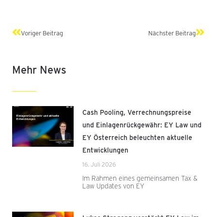
Zurück
Näch
Voriger Beitrag
Nächster Beitrag
Mehr News
Cash Pooling, Verrechnungspreise
und Einlagenrückgewähr: EY Law und
EY Österreich beleuchten aktuelle
Entwicklungen
16. Juli 2026
Im Rahmen eines gemeinsamen Tax &
Law Updates von EY