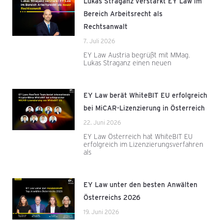
Lukas Straganz verstärkt EY Law im
Bereich Arbeitsrecht als
Rechtsanwalt
7. Juli 2026
EY Law Austria begrüßt mit MMag.
Lukas Straganz einen neuen
EY Law berät WhiteBIT EU erfolgreich
bei MiCAR-Lizenzierung in Österreich
22. Juni 2026
EY Law Österreich hat WhiteBIT EU
erfolgreich im Lizenzierungsverfahren
als
EY Law unter den besten Anwälten
Österreichs 2026
19. Juni 2026