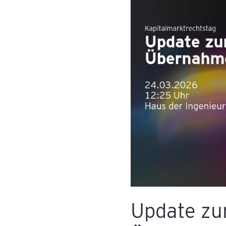
Update
zum
Übernahmerecht
am
Kapitalmarktrechtstag
Update z