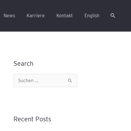
News
Karriere
Kontakt
English
Search
S
u
c
h
Recent Posts
e
n