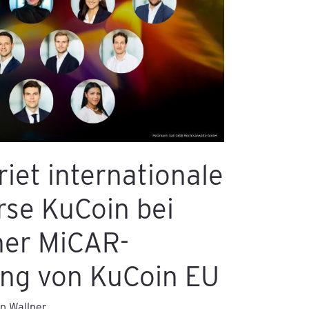
iet internationale
rse KuCoin bei
her MiCAR-
ung von KuCoin EU
n Wallner