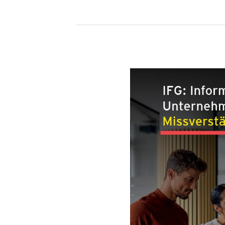
IFG:
Informationsfreiheit
vs.
Unternehmertum.
Ein
Missverständnis?
(Teil
3)