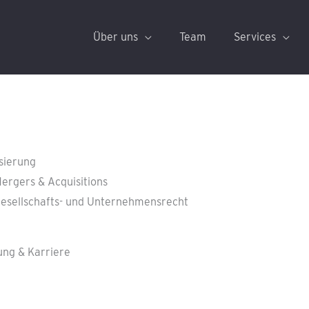
Über uns
Team
Services
isierung
ergers & Acquisitions
esellschafts- und Unternehmensrecht
ung & Karriere