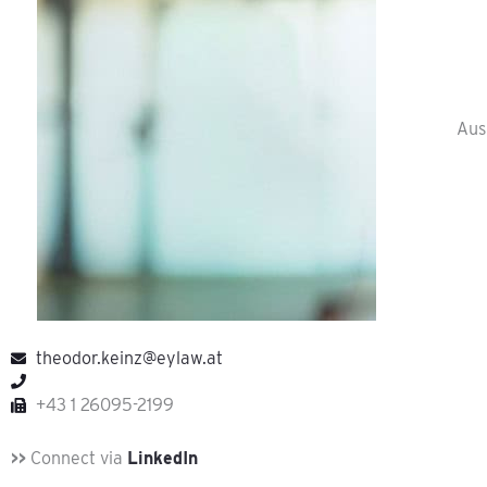
Aus
theodor.keinz@eylaw.at
+43 1 26095-2199
>>
Connect via
LinkedIn