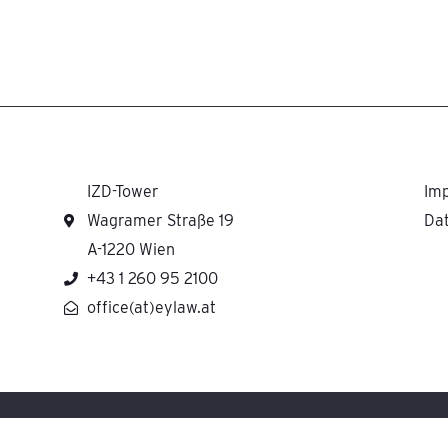
IZD-Tower
Im
Wagramer Straße 19
Da
A-1220 Wien
+43 1 260 95 2100
office(at)eylaw.at
H cooperates with Ernst & Young Law GmbH Rechtsanwaltsgesellschaft Steuerbera