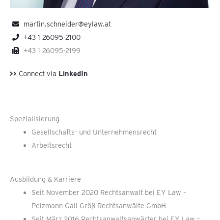
martin.schneider@eylaw.at
+43 1 26095-2100
+43 1 26095-2199
>>
Connect via
LinkedIn
Spezialisierung
Gesellschafts- und Unternehmensrecht
Arbeitsrecht
Ausbildung & Karriere
Seit November 2020 Rechtsanwalt bei EY Law –
Pelzmann Gall Größ Rechtsanwälte GmbH
Seit März 2016 Rechtsanwaltsanwärter bei EY Law –