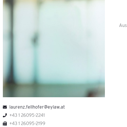
Aus
laurenz.fellhofer@eylaw.at
+43 1 26095-2241
+43 1 26095-2199