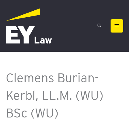
Zum
HAU
Inhalt
springen
Clemens Burian-
Kerbl, LL.M. (WU)
BSc (WU)