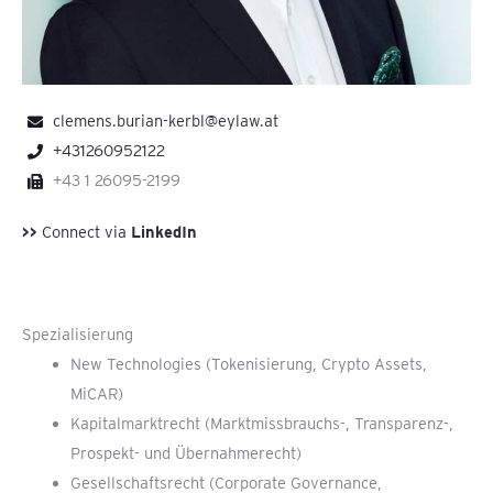
clemens.burian-kerbl@eylaw.at
+431260952122
+43 1 26095-2199
>>
Connect via
LinkedIn
Spezialisierung
New Technologies (Tokenisierung, Crypto Assets,
MiCAR)
Kapitalmarktrecht (Marktmissbrauchs-, Transparenz-,
Prospekt- und Übernahmerecht)
Gesellschaftsrecht (Corporate Governance,